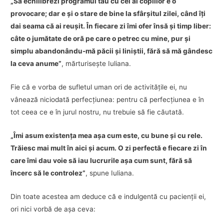
„Să echilibrezi programul tău cu cel al copiilor e o
provocare; dar e şi o stare de bine la sfârşitul zilei, când îţi
dai seama că ai reuşit. În fiecare zi îmi ofer însă şi timp liber:
câte o jumătate de oră pe care o petrec cu mine, pur şi
simplu abandonându-mă păcii şi liniştii, fără să mă gândesc
la ceva anume”
, mărturiseşte Iuliana.
Fie că e vorba de sufletul uman ori de activităţile ei, nu
vânează niciodată perfecţiunea: pentru că perfecţiunea e în
tot ceea ce e în jurul nostru, nu trebuie să fie căutată.
„Îmi asum existenţa mea aşa cum este, cu bune şi cu rele.
Trăiesc mai mult în aici şi acum. O zi perfectă e fiecare zi în
care îmi dau voie să iau lucrurile aşa cum sunt, fără să
încerc să le controlez”
, spune Iuliana.
Din toate acestea am deduce că e indulgentă cu pacienţii ei,
ori nici vorbă de aşa ceva: