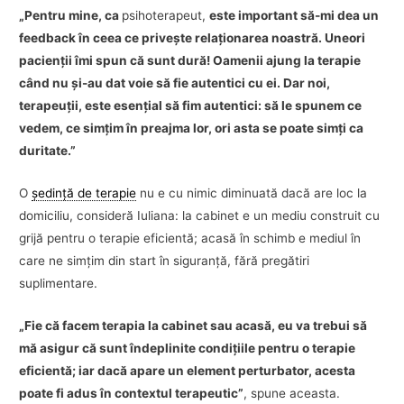
„Pentru mine, ca
psihoterapeut,
este important să-mi dea un
feedback în ceea ce priveşte relaţionarea noastră. Uneori
pacienţii îmi spun că sunt dură! Oamenii ajung la terapie
când nu şi-au dat voie să fie autentici cu ei. Dar noi,
terapeuţii, este esenţial să fim autentici: să le spunem ce
vedem, ce simţim în preajma lor, ori asta se poate simţi ca
duritate.”
O
şedinţă de terapie
nu e cu nimic diminuată dacă are loc la
domiciliu, consideră Iuliana: la cabinet e un mediu construit cu
grijă pentru o terapie eficientă; acasă în schimb e mediul în
care ne simţim din start în siguranţă, fără pregătiri
suplimentare.
„Fie că facem terapia la cabinet sau acasă, eu va trebui să
mă asigur că sunt îndeplinite condiţiile pentru o terapie
eficientă; iar dacă apare un element perturbator, acesta
poate fi adus în contextul terapeutic”
, spune aceasta.