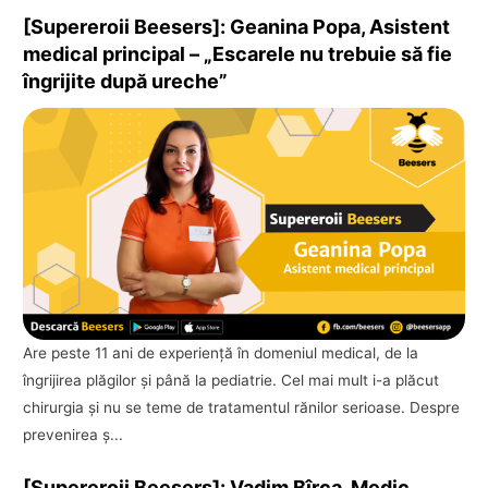
[Supereroii Beesers]: Geanina Popa, Asistent
medical principal – „Escarele nu trebuie să fie
îngrijite după ureche”
Are peste 11 ani de experienţă în domeniul medical, de la
îngrijirea plăgilor şi până la pediatrie. Cel mai mult i-a plăcut
chirurgia şi nu se teme de tratamentul rănilor serioase. Despre
prevenirea ş...
[Supereroii Beesers]: Vadim Bîrca, Medic