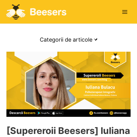
Main
Men
Categorii de articole
[Supereroii Beesers] Iuliana