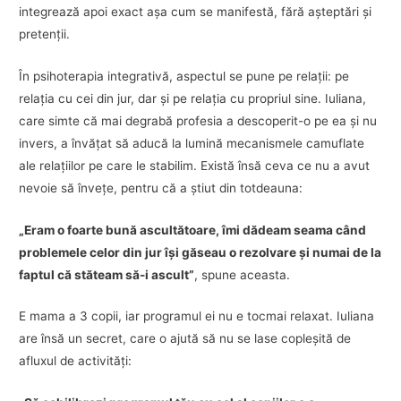
integrează apoi exact aşa cum se manifestă, fără aşteptări şi
pretenţii.
În psihoterapia integrativă, aspectul se pune pe relaţii: pe
relaţia cu cei din jur, dar şi pe relaţia cu propriul sine. Iuliana,
care simte că mai degrabă profesia a descoperit-o pe ea şi nu
invers, a învăţat să aducă la lumină mecanismele camuflate
ale relaţiilor pe care le stabilim. Există însă ceva ce nu a avut
nevoie să înveţe, pentru că a ştiut din totdeauna:
„Eram o foarte bună ascultătoare, îmi dădeam seama când
problemele celor din jur îşi găseau o rezolvare şi numai de la
faptul că stăteam să-i ascult”
, spune aceasta.
E mama a 3 copii, iar programul ei nu e tocmai relaxat. Iuliana
are însă un secret, care o ajută să nu se lase copleşită de
afluxul de activităţi: