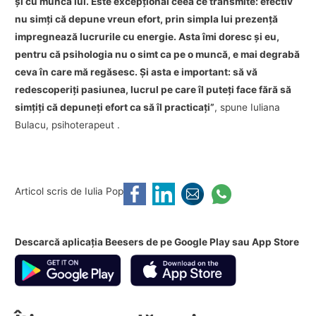
şi cu munca lui. Este excepţional ceea ce transmite: efectiv
nu simţi că depune vreun efort, prin simpla lui prezenţă
impregnează lucrurile cu energie. Asta îmi doresc şi eu,
pentru că psihologia nu o simt ca pe o muncă, e mai degrabă
ceva în care mă regăsesc. Şi asta e important: să vă
redescoperiţi pasiunea, lucrul pe care îl puteţi face fără să
simţiţi că depuneţi efort ca să îl practicaţi”
, spune Iuliana
Bulacu,
psihoterapeut
.
Articol scris de Iulia Pop
Descarcă aplicația Beesers de pe Google Play sau App Store