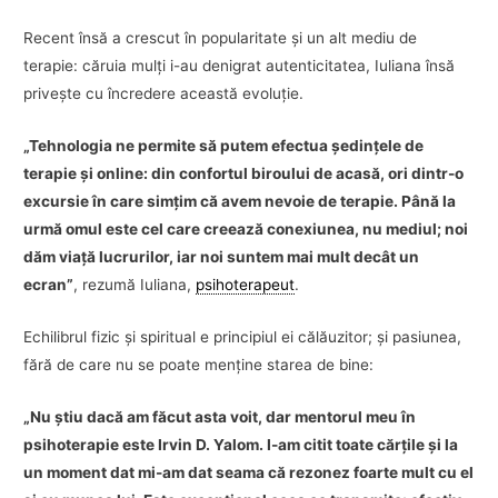
Recent însă a crescut în popularitate şi un alt mediu de
terapie: căruia mulţi i-au denigrat autenticitatea, Iuliana însă
priveşte cu încredere această evoluţie.
„Tehnologia ne permite să putem efectua şedinţele de
terapie şi online: din confortul biroului de acasă, ori dintr-o
excursie în care simţim că avem nevoie de terapie. Până la
urmă omul este cel care creează conexiunea, nu mediul; noi
dăm viaţă lucrurilor, iar noi suntem mai mult decât un
ecran”
, rezumă Iuliana,
psihoterapeut
.
Echilibrul fizic şi spiritual e principiul ei călăuzitor; şi pasiunea,
fără de care nu se poate menţine starea de bine:
„Nu ştiu dacă am făcut asta voit, dar mentorul meu în
psihoterapie este Irvin D. Yalom. I-am citit toate cărţile şi la
un moment dat mi-am dat seama că rezonez foarte mult cu el