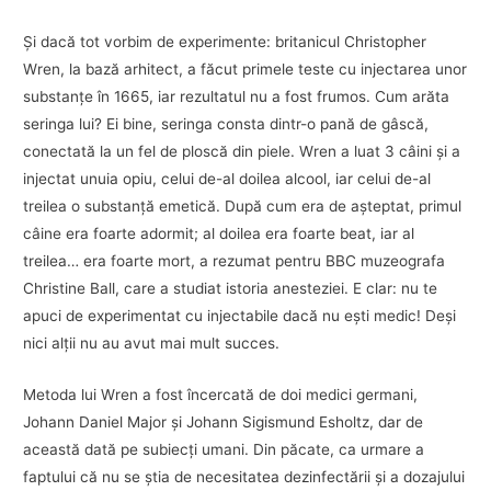
Şi dacă tot vorbim de experimente: britanicul Christopher
Wren, la bază arhitect, a făcut primele teste cu injectarea unor
substanţe în 1665, iar rezultatul nu a fost frumos. Cum arăta
seringa lui? Ei bine, seringa consta dintr-o pană de gâscă,
conectată la un fel de ploscă din piele. Wren a luat 3 câini şi a
injectat unuia opiu, celui de-al doilea alcool, iar celui de-al
treilea o substanţă emetică. După cum era de aşteptat, primul
câine era foarte adormit; al doilea era foarte beat, iar al
treilea… era foarte mort, a rezumat pentru BBC muzeografa
Christine Ball, care a studiat istoria anesteziei. E clar: nu te
apuci de experimentat cu injectabile dacă nu eşti medic! Deşi
nici alţii nu au avut mai mult succes.
Metoda lui Wren a fost încercată de doi medici germani,
Johann Daniel Major şi Johann Sigismund Esholtz, dar de
această dată pe subiecţi umani. Din păcate, ca urmare a
faptului că nu se ştia de necesitatea dezinfectării şi a dozajului