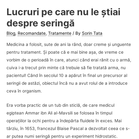
Lucruri pe care nu le ştiai
despre seringă
Blog
,
Recomandate
,
Tratamente
/ By
Sorin Tata
Medicina a folosit, sute de ani la rând, doar creme şi unguente
pentru tratament. Şi poate că e mai bine aşa, de vreme ce
vorbim de o perioadă în care, atunci când erai rănit cu o armă,
cuiva i-a trecut prin minte că trebuie să fie tratată arma, nu
pacientul! Când în secolul 10 a apărut în final un precursor al
seringii de astăzi, obiectul încă nu a avut rolul de a introduce
ceva în organism.
Era vorba practic de un tub din sticlă, de care medicul
egiptean Ammar ibn Ali al-Mavsili se folosea în timpul
operaţiilor la ochi pentru a îndepărta fluidele în exces. Mai
târziu, în 1653, francezul Blaise Pascal a dezvoltat ceea ce s-
ar putea numi seringă pentru un experiment hidrostatic.