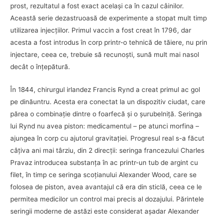
prost, rezultatul a fost exact acelaşi ca în cazul câinilor.
Această serie dezastruoasă de experimente a stopat mult timp
utilizarea injecţiilor. Primul vaccin a fost creat în 1796, dar
acesta a fost introdus în corp printr-o tehnică de tăiere, nu prin
injectare, ceea ce, trebuie să recunoşti, sună mult mai nasol
decât o înţepătură.
În 1844, chirurgul irlandez Francis Rynd a creat primul ac gol
pe dinăuntru. Acesta era conectat la un dispozitiv ciudat, care
părea o combinaţie dintre o foarfecă şi o şurubelniţă. Seringa
lui Rynd nu avea piston: medicamentul – pe atunci morfina –
ajungea în corp cu ajutorul gravitaţiei. Progresul real s-a făcut
câţiva ani mai târziu, din 2 direcţii: seringa francezului Charles
Pravaz introducea substanţa în ac printr-un tub de argint cu
filet, în timp ce seringa scoţianului Alexander Wood, care se
folosea de piston, avea avantajul că era din sticlă, ceea ce le
permitea medicilor un control mai precis al dozajului. Părintele
seringii moderne de astăzi este considerat aşadar Alexander