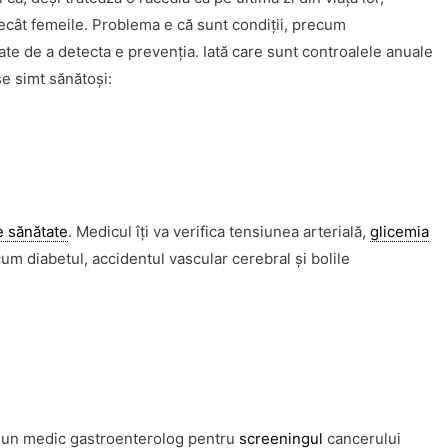
decât femeile. Problema e că sunt condiţii, precum
ate de a detecta e prevenţia. Iată care sunt controalele anuale
se simt sănătoşi:
e sănătate
. Medicul îţi va verifica tensiunea arterială,
glicemia
cum diabetul, accidentul vascular cerebral şi bolile
ţi un medic gastroenterolog pentru
screeningul
cancerului