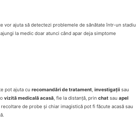
te vor ajuta să detectezi problemele de sănătate într-un stadiu
ă ajungi la medic doar atunci când apar deja simptome
te pot ajuta cu
recomandări de tratament
,
investigații
sau
 o
vizită medicală acasă
, fie la distanță, prin
chat
sau
apel
, recoltare de probe și chiar imagistică pot fi făcute acasă sau
că.