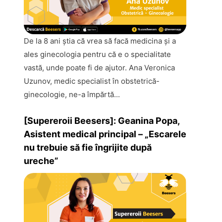
De la 8 ani ştia că vrea să facă medicina și a
ales ginecologia pentru că e o specialitate
vastă, unde poate fi de ajutor. Ana Veronica
Uzunov, medic specialist în obstetrică-
ginecologie, ne-a împărtă...
[Supereroii Beesers]: Geanina Popa,
Asistent medical principal – „Escarele
nu trebuie să fie îngrijite după
ureche”