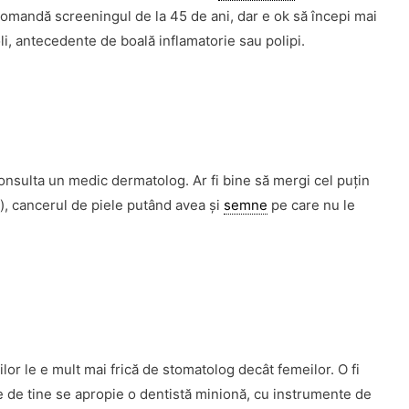
omandă screeningul de la 45 de ani, dar e ok să începi mai
li, antecedente de boală inflamatorie sau polipi.
onsulta un medic dermatolog. Ar fi bine să mergi cel puţin
ei), cancerul de piele putând avea şi
semne
pe care nu le
lor le e mult mai frică de stomatolog decât femeilor. O fi
ce de tine se apropie o dentistă minionă, cu instrumente de