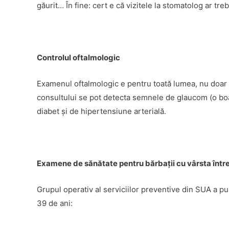
găurit… În fine: cert e că vizitele la stomatolog ar tre
Controlul oftalmologic
Examenul oftalmologic e pentru toată lumea, nu doar p
consultului se pot detecta semnele de glaucom (o boal
diabet şi de hipertensiune arterială.
Examene de sănătate pentru bărbaţii cu vârsta într
Grupul operativ al serviciilor preventive din SUA a pub
39 de ani: