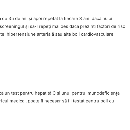
 de 35 de ani şi apoi repetat la fiecare 3 ani, dacă nu ai
screeningul şi să-l repeţi mai des dacă prezinţi factori de risc
ate, hipertensiune arterială sau alte boli cardiovasculare.
facă un test pentru hepatită C şi unul pentru imunodeficienţă
oricul medical, poate fi necesar să fii testat pentru boli cu