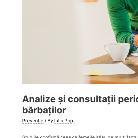
Analize și consultații per
bărbaților
Prevenție
/ By
Iulia Pop
Studiile confirmă ceea ce femeile ştiau de mult: faptul 