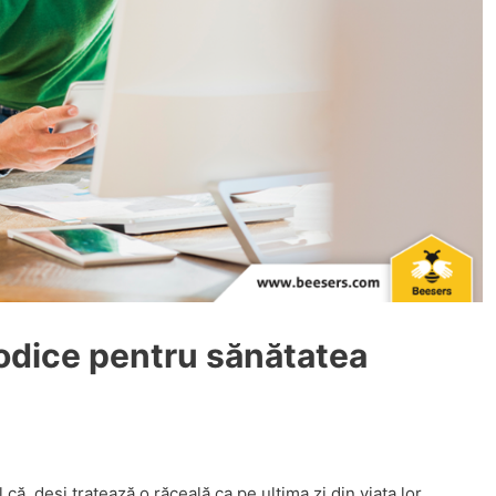
iodice pentru sănătatea
că, deşi tratează o răceală ca pe ultima zi din viaţa lor,