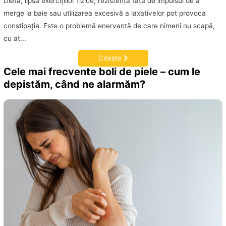
Dieta, lipsa exerciţiilor fizice, rezistenţa faţă de impulsul de a
merge la baie sau utilizarea excesivă a laxativelor pot provoca
constipaţie. Este o problemă enervantă de care nimeni nu scapă,
cu at...
Citește
Cele mai frecvente boli de piele – cum le
depistăm, când ne alarmăm?