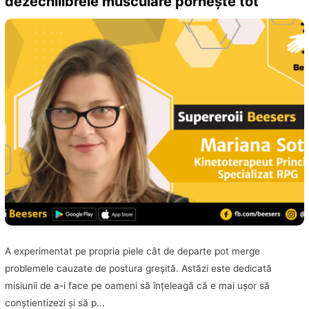
dezechilibrele musculare porneşte tot”
A experimentat pe propria piele cât de departe pot merge
problemele cauzate de postura greşită. Astăzi este dedicată
misiunii de a-i face pe oameni să înţeleagă că e mai uşor să
conştientizezi şi să p...